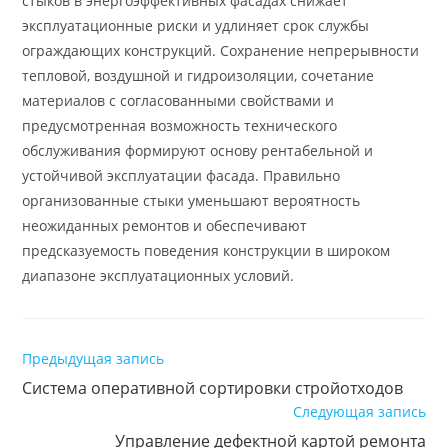
стыков в энергоэффективных фасадах снижает
эксплуатационные риски и удлиняет срок службы
ограждающих конструкций. Сохранение непрерывности
тепловой, воздушной и гидроизоляции, сочетание
материалов с согласованными свойствами и
предусмотренная возможность технического
обслуживания формируют основу рентабельной и
устойчивой эксплуатации фасада. Правильно
организованные стыки уменьшают вероятность
неожиданных ремонтов и обеспечивают
предсказуемость поведения конструкции в широком
диапазоне эксплуатационных условий.
Читать
Предыдущая запись
далее
Система оперативной сортировки стройотходов
статьи
Следующая запись
Управление дефектной картой ремонта